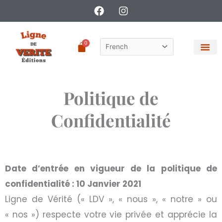
Aller
F
I
a
n
au
c
s
contenu
e
t
0
Panier
b
a
o
g
o
r
k
a
m
Politique de
Confidentialité
Date d’entrée en vigueur de la politique de
confidentialité : 10 Janvier 2021
Ligne de Vérité (« LDV », « nous », « notre » ou
« nos ») respecte votre vie privée et apprécie la