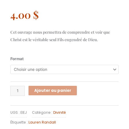
4.00
$
Cet ouvrage nous permettra de comprendre et voir que
Christ est le véritable seul Fils engendré de Dieu.
quantité
Format
de
Et
il
enverra
Ajouter au panier
Jésus
UGS :
EIEJ
Catégorie :
Divinité
Étiquette :
Lauren Randall