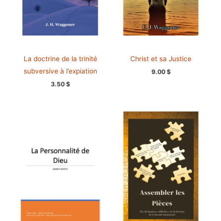
La doctrine de la trinité
Christ et sa Justice
subversive à l’expiation
9.00
$
3.50
$
Plage
Plage
de
de
prix :
prix :
0.00 $
0.00 $
à
à
2.50 $
4.00 $