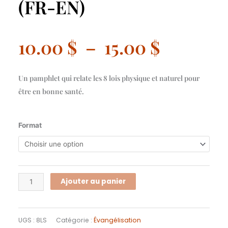
(FR-EN)
Plage
10.00
$
–
15.00
$
de
Un pamphlet qui relate les 8 lois physique et naturel pour
prix :
être en bonne santé.
10.00 $
quantité
à
Format
de
15.00 $
Les
8
lois
Ajouter au panier
de
la
santé
UGS :
8LS
Catégorie :
Évangélisation
(FR-