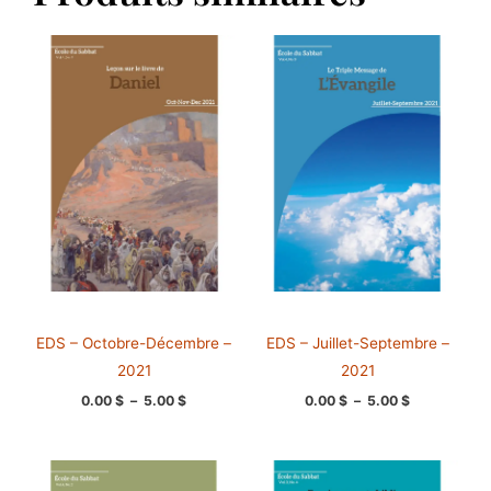
Plage
Plage
de
de
prix :
prix :
0.00 $
0.00 $
à
à
5.00 $
5.00 $
EDS – Octobre-Décembre –
EDS – Juillet-Septembre –
2021
2021
0.00
$
–
5.00
$
0.00
$
–
5.00
$