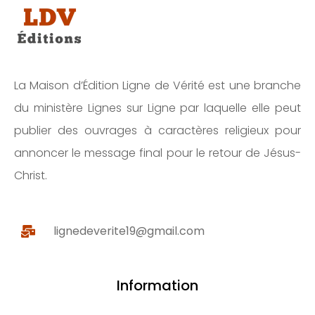
La Maison d’Édition Ligne de Vérité est une branche
du ministère Lignes sur Ligne par laquelle elle peut
publier des ouvrages à caractères religieux pour
annoncer le message final pour le retour de Jésus-
Christ.
lignedeverite19@gmail.com
Information