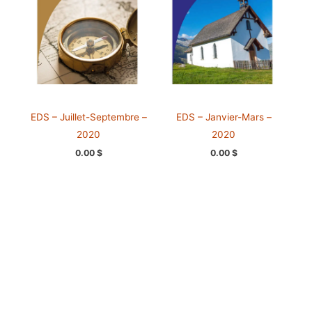
EDS – Juillet-Septembre –
EDS – Janvier-Mars –
2020
2020
0.00
$
0.00
$