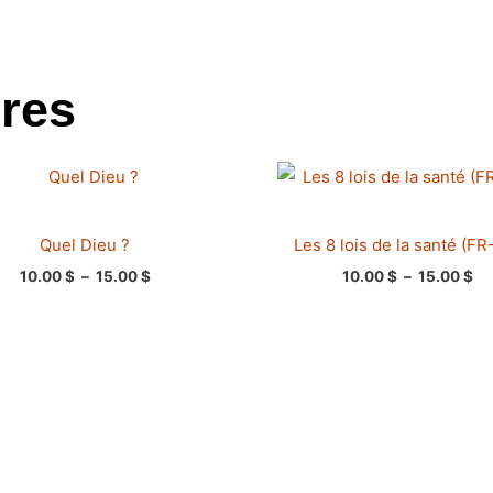
ires
Plage
Pl
de
de
prix :
pri
10.00 $
10
Quel Dieu ?
Les 8 lois de la santé (FR
à
à
15.00 $
15
10.00
$
–
15.00
$
10.00
$
–
15.00
$