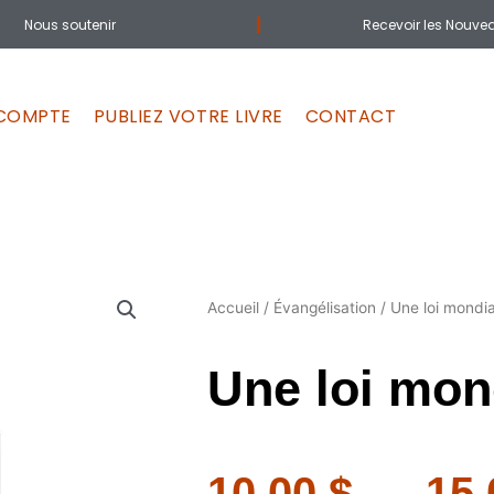
Nous soutenir
Recevoir les Nouvea
COMPTE
PUBLIEZ VOTRE LIVRE
CONTACT
Accueil
/
Évangélisation
/ Une loi mondia
Une loi mon
10.00
$
–
15