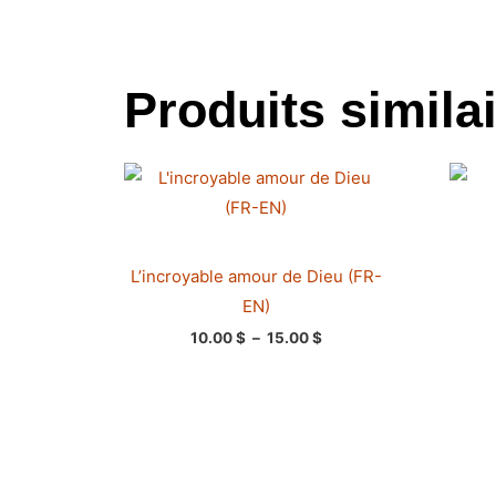
Produits simila
Plage
de
prix :
10.00 $
à
15.00 $
L’incroyable amour de Dieu (FR-
EN)
10.00
$
–
15.00
$