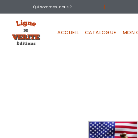
Aller
Qui sommes-nous ?
au
contenu
ACCUEIL
CATALOGUE
MON 