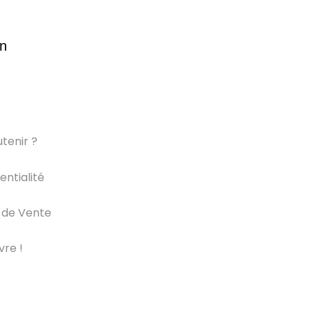
on
tenir ?
entialité
 de Vente
vre !