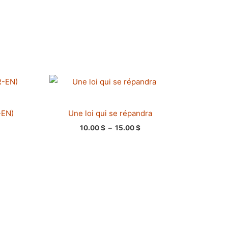
age
Plage
de
x :
prix :
.00 $
10.00 $
-EN)
Une loi qui se répandra
à
.00 $
15.00 $
10.00
$
–
15.00
$