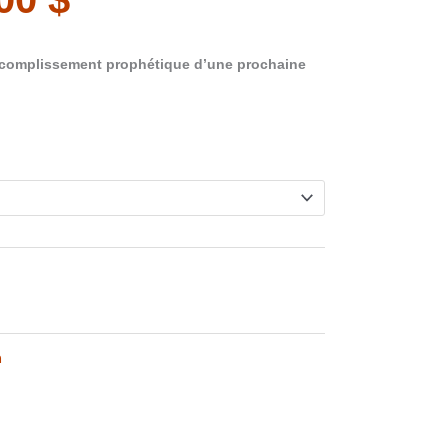
de
’accomplissement prophétique d’une prochaine
prix :
.
10.00 $
à
15.00 $
n