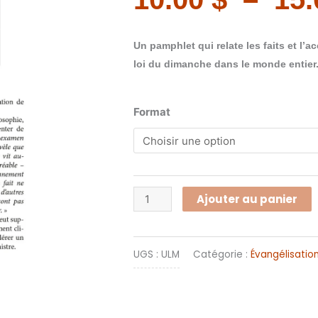
Un pamphlet qui relate les faits et l
loi du dimanche dans le monde entier
quantité
Format
de
Une
loi
mondiale
Ajouter au panier
UGS :
ULM
Catégorie :
Évangélisatio